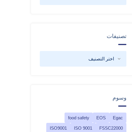
تصنيفات
وسوم
food safety
EOS
Egac
ISO9001
ISO 9001
FSSC22000