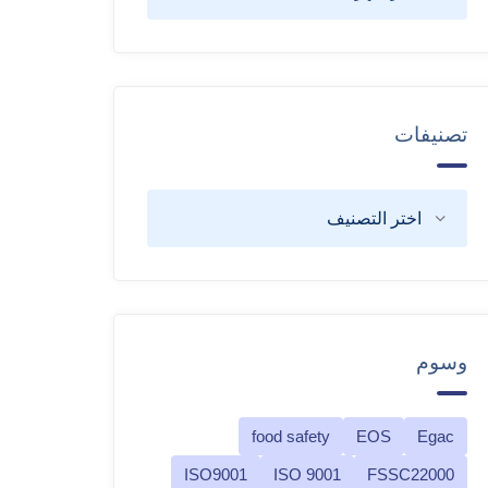
تصنيفات
وسوم
food safety
EOS
Egac
ISO9001
ISO 9001
FSSC22000