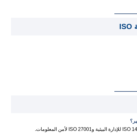
ة
ISO
ير؟